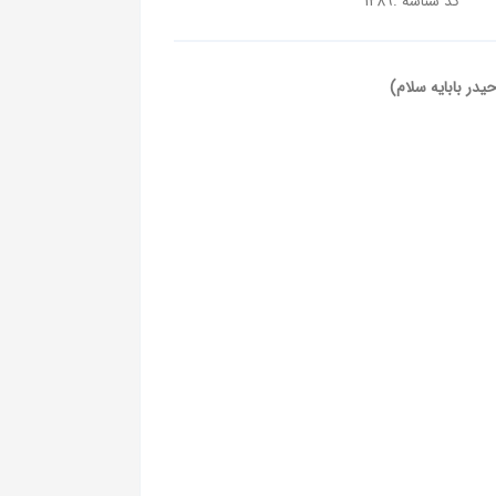
کد شناسه :
1289
یدر بابایه سلام)