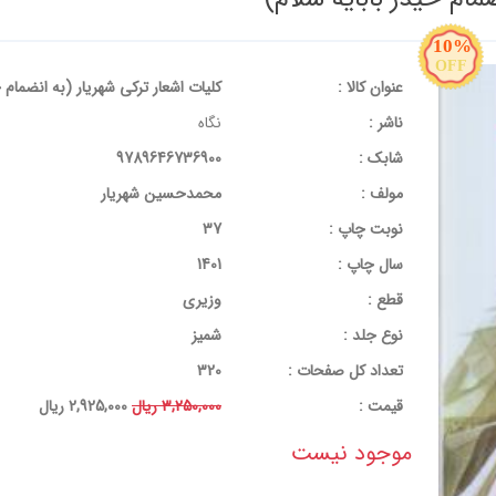
10%
OFF
عنوان کالا :
کلیات اشعار ترکی شهریار (به انضمام ح
ناشر :
نگاه
شابک :
9789646736900
مولف :
محمدحسین شهریار
نوبت چاپ :
37
سال چاپ :
1401
قطع :
وزیری
نوع جلد :
شمیز
تعداد کل صفحات :
320
قيمت :
3,250,000 ریال
2,925,000 ریال
موجود نیست