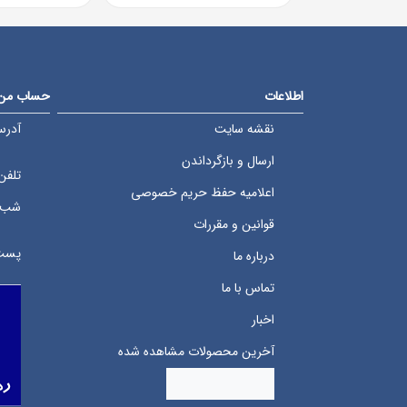
o
o
u
u
t
t
o
o
f
f
5
5
b
b
اطلاعات
حساب من
a
a
s
s
e
e
نقشه سایت
آدرس
d
d
o
o
ارسال و بازگرداندن
n
n
تلفن
ب
ب
ر
ر
اعلامیه حفظ حریم خصوصی
ر
ر
شب
س
س
قوانین و مقررات
ی
ی
پست 
درباره ما
تماس با ما
اخبار
آخرین محصولات مشاهده شده