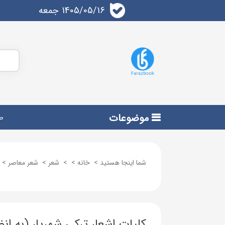
1405/05/16 جمعه
موضوعات
ص
شما اینجا هستید
>
خانه
>
>
شعر
>
شعر معاصر
>
کلیات اشعار ترکی شهریار (به انض